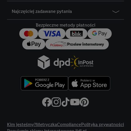
zachowań zakupowych w sklepie będą również przetwarzane
w tych celach. Ponadto dane dotyczące Państwa zachowań
Najczęściej zadawane pytania
zakupowych w usługach Lidl zostaną udostępnione jednemu z
wyżej wymienionych partnerów, aby mógł on analizować
Bezpieczne metody płatności
statystyki kampanii reklamowych swoich klientów
jako
niezależny administrator danych
.
Przelew internetowy
Tworzenie spersonalizowanych reklam opiera się na
generowaniu profili, które są również wzbogacane o dane z
innych usług. Obejmuje to łączenie danych (np. dotyczących
korzystania z usług Lidl, zachowań zakupowych w usługach
Lidl, informacji z konta klienta - np. wieku lub płci - a także
dokładnych danych dotyczących lokalizacji), również przez
różne urządzenia końcowe i usługi Lidl, w tym
przechowywanie lub uzyskiwanie dostępu do informacji na
urządzeniach końcowych w celu tworzenia grup docelowych
(tzw. segmentów). W związku z personalizacją treści
Title
marketingowych, przetwarzanie odbywa się również w celu
Kim jesteśmy?
Metryczka
Compliance
Polityka prywatności
pomiaru wydajności/skuteczności reklamy, badania grup
Regulamin sklepu internetowego lidl.pl