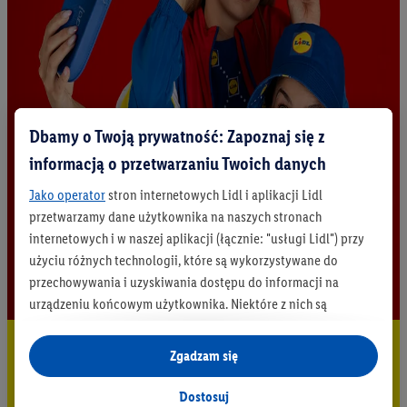
Dbamy o Twoją prywatność: Zapoznaj się z
informacją o przetwarzaniu Twoich danych
Jako operator
stron internetowych Lidl i aplikacji Lidl
przetwarzamy dane użytkownika na naszych stronach
internetowych i w naszej aplikacji (łącznie: "usługi Lidl") przy
użyciu różnych technologii, które są wykorzystywane do
przechowywania i uzyskiwania dostępu do informacji na
urządzeniu końcowym użytkownika. Niektóre z nich są
technicznie niezbędne, natomiast pozostałe wykorzystywane
Bądź na bieżąco
są za zgodą użytkownika - również przez partnerów (
w tym
Zgadzam się
jako odrębnych
administratorów lub współadministratorów
Otrzymuj newsletter Lidla
danych osobowych; w związku z IAB TCF łącznie
6
partnerów -
Dostosuj