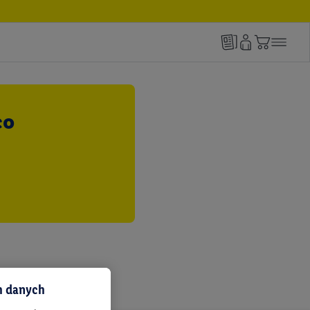
co
ch danych