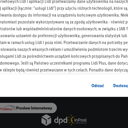
ernetowych Lidl i aplikacji Lidl przetwarzamy dane użytkownika na naszyc
 aplikacji (łącznie: "usługi Lidl") przy użyciu różnych technologii, które
ZAPISZ SIĘ!
iwania dostępu do informacji na urządzeniu końcowym użytkownika. Niekt
 natomiast pozostałe wykorzystywane są za zgodą użytkownika - również p
tratorów lub współadministratorów danych osobowych; w związku z IAB T
asowania ustawień do preferencji użytkownika, generowania statystyk lu
o urządzenia Paczkomat®
30 dni na zwrot t
am w ramach usług Lidl i poza nimi. Przetwarzanie danych na potrzeby pe
rolowania naszych własnych reklam i umożliwienia podmiotom trzecim wyś
Newsletter Lidla
sługami Lidl za pośrednictwem urządzeń końcowych przypisanych do Pań
Bądź na bieżąco, otrzymuj najnowsze okazje!
omowego. Jeśli są Państwo uczestnikami programu Lidl Plus, dane dotyc
 sklepie będą również przetwarzane w tych celach. Ponadto dane dotycz
Zapisz się
 Lidl zostaną udostępnione jednemu z wyżej wymienionych partnerów, ab
klamowych swoich klientów
jako niezależny administrator danych
.
Odrzuć
Dostosu
Dla Dostawców
wanych reklam opiera się na generowaniu profili, które są również wzboga
enie danych (np. dotyczących korzystania z usług Lidl, zachowań zakupow
Przelew internetowy
ta - np. wieku lub płci - a także dokładnych danych dotyczących lokalizacji
sługi Lidl, w tym przechowywanie lub uzyskiwanie dostępu do informacji 
enia grup docelowych (tzw. segmentów). W związku z personalizacją treś