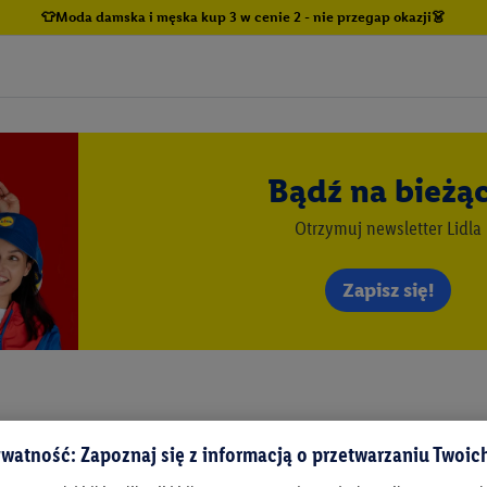
👕Moda damska i męska kup 3 w cenie 2 - nie przegap okazji👗
Bądź na bieżą
Otrzymuj newsletter Lidla
Zapisz się!
watność: Zapoznaj się z informacją o przetwarzaniu Twoi