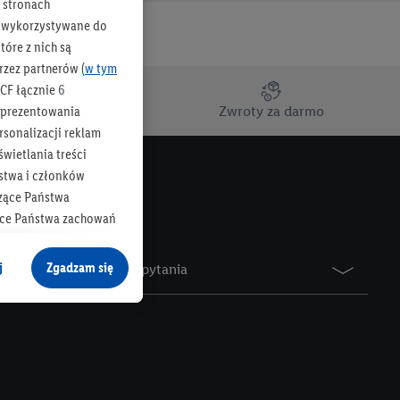
h stronach
 są wykorzystywane do
óre z nich są
rzez partnerów (
w tym
CF łącznie
6
b prezentowania
owaru
Zwroty za darmo
rsonalizacji reklam
wietlania treści
stwa i członków
zące Państwa
ące Państwa zachowań
y mógł on analizować
j
Zgadzam się
Najczęściej zadawane pytania
cane o dane z innych
ych w usługach Lidl,
), również przez różne
na urządzeniach
ci marketingowych,