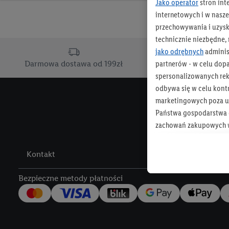
Jako operator
stron int
internetowych i w naszej
przechowywania i uzysk
technicznie niezbędne,
jako odrębnych
adminis
partnerów - w celu dop
Darmowa dostawa od 199zł
Dostawa d
spersonalizowanych rekl
odbywa się w celu kont
marketingowych poza u
Państwa gospodarstwa d
zachowań zakupowych w
zakupowych w usługach
statystyki kampanii re
Kontakt
Tworzenie spersonalizo
Bezpieczne metody płatności
usług. Obejmuje to łącz
informacji z konta klien
urządzenia końcowe i u
końcowych w celu tworz