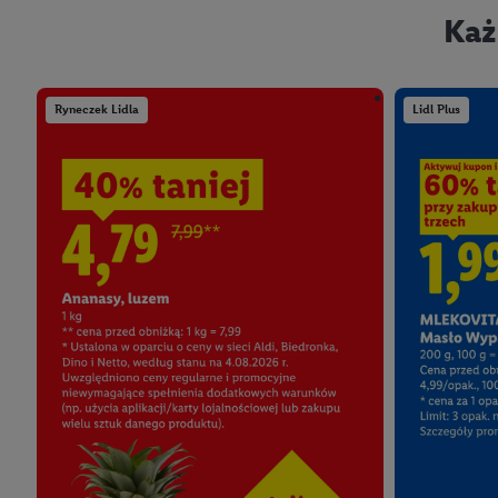
Każ
Ryneczek Lidla
Lidl Plus