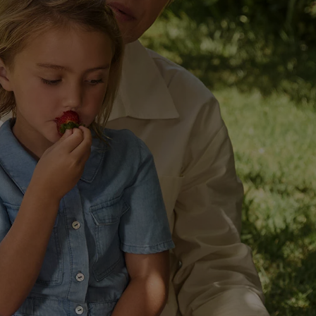
nik wyraża zgodę na przetwarzanie danych we wszystkich wyżej wymienion
mi wymienionymi partnerami. Dalsze informacje, w tym okresy przechowy
owolnym momencie ze skutkiem na przyszłość, można znaleźć w naszej
pol
stratorów można znaleźć
tutaj
. W sekcji "Dostosuj" możesz wyrazić zgodę 
az dla partnerów ; dotyczy to również celów i funkcji wymienionych poni
e korzystania z IAB TCF do celów reklamowych i pomiaru wydajności:
 MC Smart
stwa, zapobieganie i wykrywanie oszustw oraz rozwiązywanie problemów, 
eści, synchronizacja i łączenie danych z różnych źródeł, łączenie różnych 
automatycznie przesyłanych informacji, mierzenie sukcesu kampanii rekl
 wykorzystanie opartej na telekomunikacji technologii Utiq do marketing
nych danych lokalizacyjnych, analiza grup docelowych na podstawie staty
ł, opracowywanie i ulepszanie ofert, pomiar skuteczności reklam, wykorzy
m, wykorzystanie profili do doboru spersonalizowanych reklam, tworzenie 
 przechowywanie lub dostęp do informacji na urządzeniu końcowym.
anych geolokalizacyjnych. Przechowywanie informacji na urządzeniu lub 
w dzięki statystyce lub kombinacji danych z różnych źródeł. Pomiar efek
li do wyboru spersonalizowanych reklam. Tworzenie profili w celu sperso
anie ograniczonych danych do wyboru reklam. Rozwój i ulepszanie usług