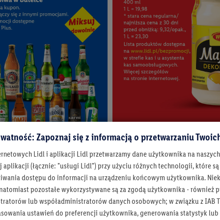
watność: Zapoznaj się z informacją o przetwarzaniu Twoi
To się opłaca.
Twoje niskie ceny
ernetowych Lidl i aplikacji Lidl przetwarzamy dane użytkownika na naszyc
Sprawdź szkolne megaokazje
 aplikacji (łącznie: "usługi Lidl") przy użyciu różnych technologii, które
Pokaż więcej
iwania dostępu do informacji na urządzeniu końcowym użytkownika. Niekt
 natomiast pozostałe wykorzystywane są za zgodą użytkownika - również p
tratorów lub współadministratorów danych osobowych; w związku z IAB T
asowania ustawień do preferencji użytkownika, generowania statystyk lu