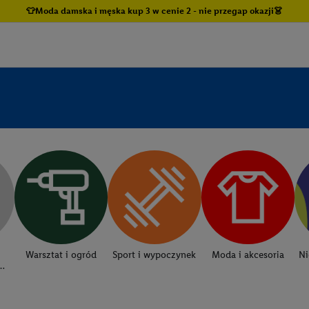
👕Moda damska i męska kup 3 w cenie 2 - nie przegap okazji👗
Warsztat i ogród
Sport i wypoczynek
Moda i akcesoria
Ni