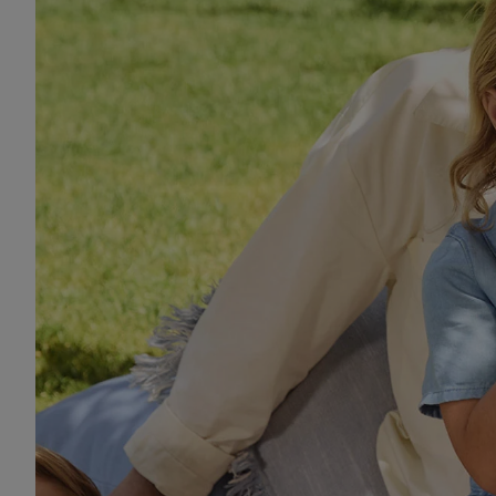
"Zgadzam się", użytkow
współpracę ze wszystki
do cofnięcia zgody w d
Informacje dot. Admini
wykorzystania danych or
kluczowych w kontekści
Kupuj online
Termorobot
Zapewnienie bezpieczeń
wyświetlanie reklam i tr
urządzeń na podstawie 
pośrednictwem TTD oraz
wykorzystywanie dokład
danych z różnych źróde
danych do wyboru rekla
personalizacji reklam,
Użycie dokładnych d
Rozumienie odbiorcó
Wykorzystanie profi
reklam. Wykorzystyw