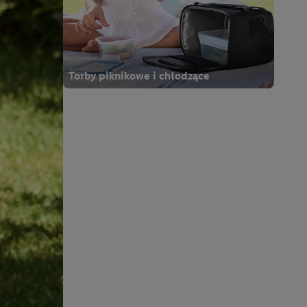
ych celach, w tym na
wania danych i prawo
ityce prywatności
.
na poszczególne cele
żej w formie słów
Torby piknikowe i chłodzące
dostarczanie i
urządzeń, identyfikacja
amowych za
u cyfrowego i:
styk lub łączenia
stanie ograniczonych
profili na potrzeby
dostęp do nich.
tywności reklam.
nalizowanych
.