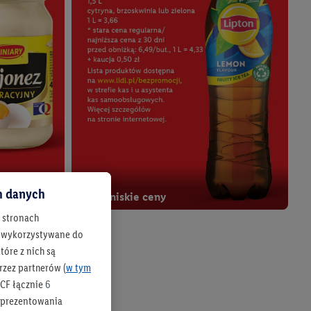
ch danych
Twoje niskie ceny
h stronach
Od czw., 06.08
 są wykorzystywane do
óre z nich są
rzez partnerów (
w tym
CF łącznie
6
b prezentowania