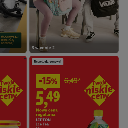
3 w cenie 2
Rewolucja cenowa!