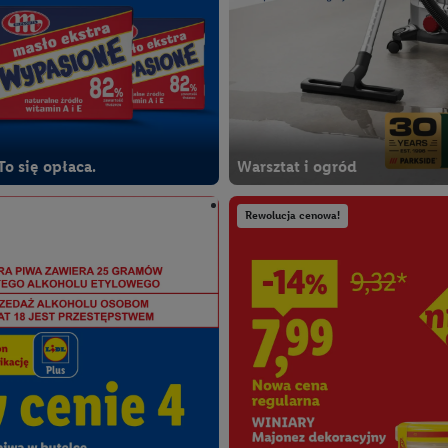
To się opłaca.
Warsztat i ogród
Rewolucja cenowa!