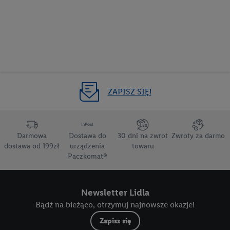
ZAPISZ SIĘ!
Darmowa
Dostawa do
30 dni na zwrot
Zwroty za darmo
dostawa od 199zł
urządzenia
towaru
Paczkomat®
Newsletter Lidla
Bądź na bieżąco, otrzymuj najnowsze okazje!
Zapisz się