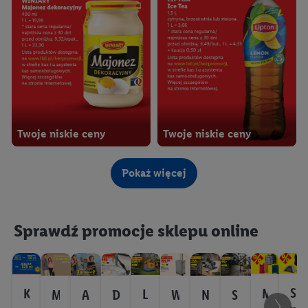
Twoje niskie ceny
Twoje niskie ceny
Rewolucja cenowa!
Sprawdź szkolne megaokazje
Pokaż więcej
Sprawdź promocje sklepu online
Kompletna wyprawka w
megacenach
S
K
M
L
M
A
D
W
N
S