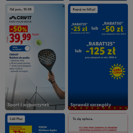
Od pon., 10.08
Kupuj na lidl.pl
Sport i wypoczynek
Sprawdź szczegóły
Lidl Plus
To się opłaca.