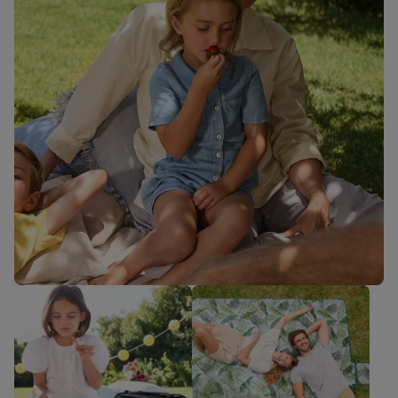
Kupuj online
przyjaciół
Kupuj online
Od niemowlaka do
starszaka - moda i
zabawki dziecięce
Kupuj online
Dla biegaczy
Termorobot MC Smart