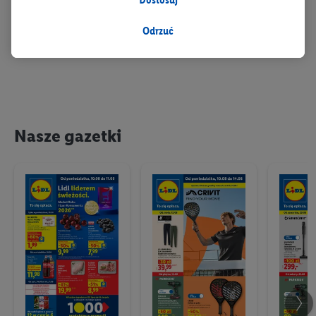
w celu dopasowania ustawień do preferencji użytkownika,
generowania statystyk lub prezentowania
Odrzuć
spersonalizowanych reklam w ramach usług Lidl i poza nimi.
Przetwarzanie danych na potrzeby personalizacji reklam
odbywa się w celu kontrolowania naszych własnych reklam i
umożliwienia podmiotom trzecim wyświetlania treści
marketingowych poza usługami Lidl za pośrednictwem
urządzeń końcowych przypisanych do Państwa i członków
Nasze gazetki
Państwa gospodarstwa domowego. Jeśli są Państwo
uczestnikami programu Lidl Plus, dane dotyczące Państwa
zachowań zakupowych w sklepie będą również przetwarzane
w tych celach. Ponadto dane dotyczące Państwa zachowań
zakupowych w usługach Lidl zostaną udostępnione jednemu z
wyżej wymienionych partnerów, aby mógł on analizować
statystyki kampanii reklamowych swoich klientów
jako
niezależny administrator danych
.
Tworzenie spersonalizowanych reklam opiera się na