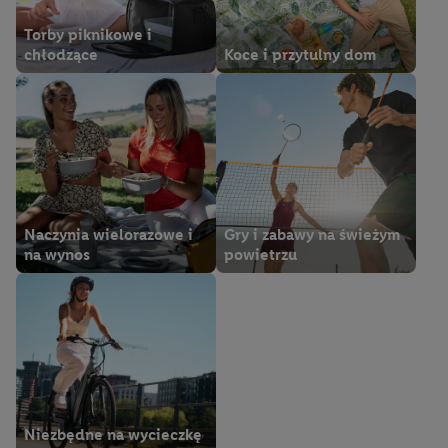
Torby piknikowe i
chłodzące
Koce i przytulny dom
Naczynia wielorazowe i
Gry i zabawy na świeżym
na wynos
powietrzu
Niezbędne na wycieczkę