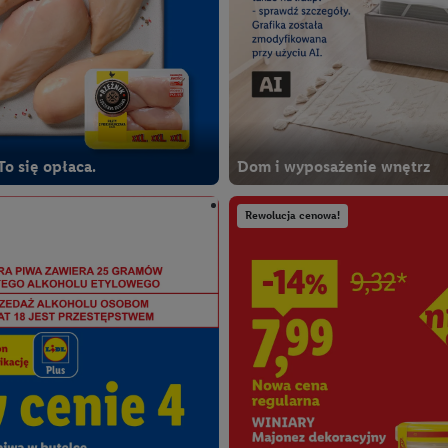
To się opłaca.
Dom i wyposażenie wnętrz
Rewolucja cenowa!