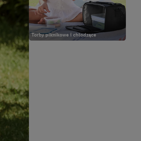
ych celach, w tym na
wania danych i prawo
ityce prywatności
.
na poszczególne cele
żej w formie słów
Torby piknikowe i chłodzące
Termorobot MC Smart
dostarczanie i
urządzeń, identyfikacja
amowych za
u cyfrowego i:
styk lub łączenia
stanie ograniczonych
profili na potrzeby
dostęp do nich.
tywności reklam.
nalizowanych
.