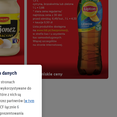
ch danych
Twoje niskie ceny
h stronach
Od czw., 06.08
 są wykorzystywane do
óre z nich są
rzez partnerów (
w tym
CF łącznie
6
b prezentowania