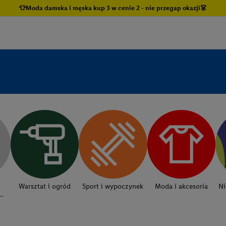
👕Moda damska i męska kup 3 w cenie 2 - nie przegap okazji👗
Warsztat i ogród
Sport i wypoczynek
Moda i akcesoria
Ni