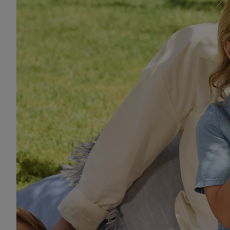
"Zgadzam się", użytkow
współpracę ze wszystki
do cofnięcia zgody w d
Warsztat i 
Informacje dot. Admini
wykorzystania danych or
kluczowych w kontekści
Urządzamy pokój dziecięcy
Zapewnienie bezpieczeń
wyświetlanie reklam i tr
urządzeń na podstawie 
pośrednictwem TTD oraz
wykorzystywanie dokład
danych z różnych źróde
danych do wyboru rekla
personalizacji reklam,
Użycie dokładnych d
Rozumienie odbiorcó
Wykorzystanie profi
reklam. Wykorzystyw