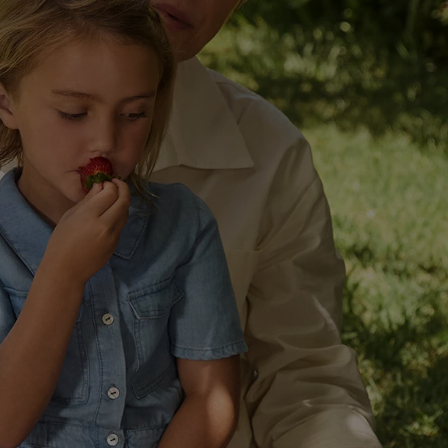
nik wyraża zgodę na przetwarzanie danych we wszystkich wyżej wymienion
mi wymienionymi partnerami. Dalsze informacje, w tym okresy przechowy
owolnym momencie ze skutkiem na przyszłość, można znaleźć w naszej
pol
ogród
stratorów można znaleźć
tutaj
. W sekcji "Dostosuj" możesz wyrazić zgodę 
az dla partnerów ; dotyczy to również celów i funkcji wymienionych poni
e korzystania z IAB TCF do celów reklamowych i pomiaru wydajności:
Kupuj online
stwa, zapobieganie i wykrywanie oszustw oraz rozwiązywanie problemów, 
eści, synchronizacja i łączenie danych z różnych źródeł, łączenie różnych 
automatycznie przesyłanych informacji, mierzenie sukcesu kampanii rekl
 wykorzystanie opartej na telekomunikacji technologii Utiq do marketing
nych danych lokalizacyjnych, analiza grup docelowych na podstawie staty
ł, opracowywanie i ulepszanie ofert, pomiar skuteczności reklam, wykorzy
m, wykorzystanie profili do doboru spersonalizowanych reklam, tworzenie 
 przechowywanie lub dostęp do informacji na urządzeniu końcowym.
anych geolokalizacyjnych. Przechowywanie informacji na urządzeniu lub 
w dzięki statystyce lub kombinacji danych z różnych źródeł. Pomiar efek
li do wyboru spersonalizowanych reklam. Tworzenie profili w celu sperso
anie ograniczonych danych do wyboru reklam. Rozwój i ulepszanie usług