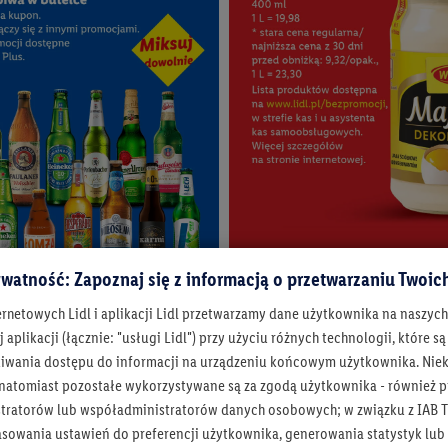
watność: Zapoznaj się z informacją o przetwarzaniu Twoi
To się opłaca.
Twoje niskie ceny
ernetowych Lidl i aplikacji Lidl przetwarzamy dane użytkownika na naszyc
Sprawdź szkolne megaokazje
 aplikacji (łącznie: "usługi Lidl") przy użyciu różnych technologii, które
Pokaż więcej
iwania dostępu do informacji na urządzeniu końcowym użytkownika. Niekt
 natomiast pozostałe wykorzystywane są za zgodą użytkownika - również p
tratorów lub współadministratorów danych osobowych; w związku z IAB T
asowania ustawień do preferencji użytkownika, generowania statystyk lu