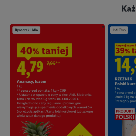
Każ
Ryneczek Lidla
Lidl Plus